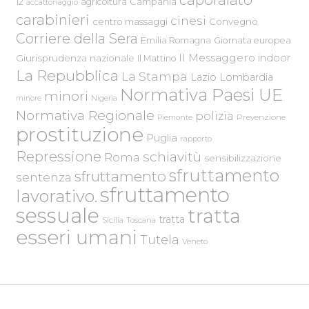
Campania
12
agricoltura
accattonaggio
carabinieri
cinesi
centro massaggi
Convegno
Corriere della Sera
Emilia Romagna
Giornata europea
Il Messaggero
indoor
Giurisprudenza nazionale
Il Mattino
La Repubblica
La Stampa
Lazio
Lombardia
Normativa Paesi UE
minori
Nigeria
minore
Normativa Regionale
polizia
Piemonte
Prevenzione
prostituzione
Puglia
rapporto
Repressione
schiavitù
Roma
sensibilizzazione
sfruttamento
sfruttamento
sentenza
sfruttamento
lavorativo.
sessuale
tratta
tratta
Sicilia
Toscana
esseri umani
Tutela
Veneto