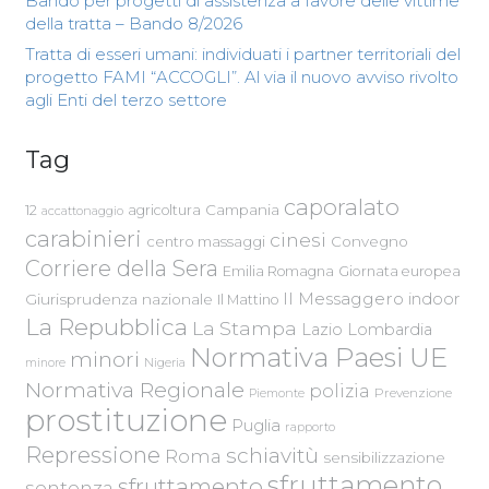
Bando per progetti di assistenza a favore delle vittime
della tratta – Bando 8/2026
Tratta di esseri umani: individuati i partner territoriali del
progetto FAMI “ACCOGLI”. Al via il nuovo avviso rivolto
agli Enti del terzo settore
Tag
caporalato
Campania
12
agricoltura
accattonaggio
carabinieri
cinesi
centro massaggi
Convegno
Corriere della Sera
Emilia Romagna
Giornata europea
Il Messaggero
indoor
Giurisprudenza nazionale
Il Mattino
La Repubblica
La Stampa
Lazio
Lombardia
Normativa Paesi UE
minori
Nigeria
minore
Normativa Regionale
polizia
Piemonte
Prevenzione
prostituzione
Puglia
rapporto
Repressione
schiavitù
Roma
sensibilizzazione
sfruttamento
sfruttamento
sentenza