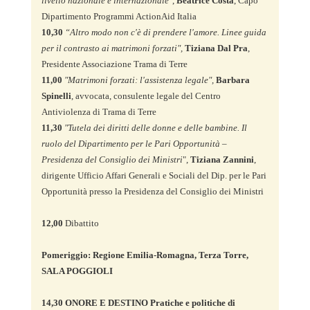
livello nazionale e internazionale"
, 
Beatrice Costa
, Capo 
10,30
“Altro modo non c'è di prendere l'amore. Linee guida 
per il contrasto ai matrimoni forzati",
Tiziana Dal Pra
, 
11,00
"Matrimoni forzati: l'assistenza legale",
Barbara 
Spinelli
, avvocata, consulente legale del Centro 
11,30
 "Tutela dei diritti delle donne e delle bambine. Il 
ruolo del Dipartimento per le Pari Opportunità – 
Presidenza del Consiglio dei Ministri
", 
Tiziana Zannini
, 
dirigente Ufficio Affari Generali e Sociali del Dip. per le Pari 
Opportunità presso la Presidenza del Consiglio dei Ministri

12,00
 Dibattito

Pomeriggio: Regione Emilia-Romagna, Terza Torre, 
SALA POGGIOLI
14,30 ONORE E DESTINO Pratiche e politiche di 