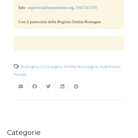
Info: 
segreteria@tramaditerre.org
, 
3
347311570
Con il patrocinio della Regione Emilia-Romagna
Bologna
,
Convegno
,
Emilia Romagna
,
matrimoni
forzati
Categorie