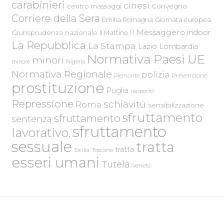
carabinieri
cinesi
centro massaggi
Convegno
Corriere della Sera
Emilia Romagna
Giornata europea
Il Messaggero
indoor
Giurisprudenza nazionale
Il Mattino
La Repubblica
La Stampa
Lazio
Lombardia
Normativa Paesi UE
minori
Nigeria
minore
Normativa Regionale
polizia
Piemonte
Prevenzione
prostituzione
Puglia
rapporto
Repressione
schiavitù
Roma
sensibilizzazione
sfruttamento
sfruttamento
sentenza
sfruttamento
lavorativo.
sessuale
tratta
tratta
Sicilia
Toscana
esseri umani
Tutela
Veneto