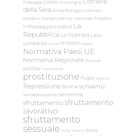
Corriere
cinesi
massaggi
Convegno
della Sera
Emilia Romagna
Giornata
Giurisprudenza nazionale
europea
Il Mattino
La
Il Messaggero
indoor
Repubblica
La Stampa
Lazio
minori
Lombardia
Nigeria
minore
Normativa Paesi UE
Normativa Regionale
Piemonte
polizia
Prevenzione
prostituzione
Puglia
rapporto
Repressione
schiavitù
Roma
sentenza
sensibilizzazione
sfruttamento
sfruttamento
lavorativo.
sfruttamento
sessuale
tratta
Sicilia
Toscana