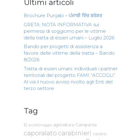
Ultimi articoli
Brochure Punjabi – ਪੰਜਾਬੀ ਵਿੱਚ ਬਰੋਸ਼ਰ
GRETA: NOTA INFORMATIVA sui
permessi di soggiorno per le vittime
della tratta di esseri umani – Luglio 2026
Bando per progetti di assistenza a
favore delle vittime della tratta – Bando
8/2026
Tratta di esseri umani: individuati i partner
territoriali del progetto FAMI “ACCOGLI”.
Al via il nuovo avviso rivolto agli Enti del
terzo settore
Tag
Campania
12
agricoltura
accattonaggio
caporalato
carabinieri
centro