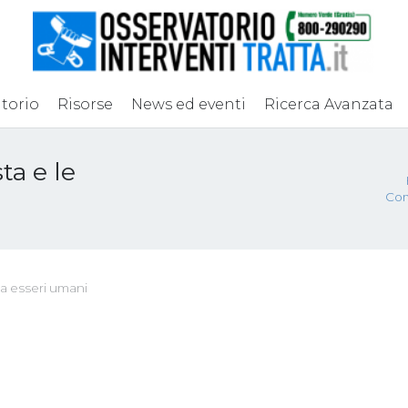
torio
Risorse
News ed eventi
Ricerca Avanzata
ta e le
Com
ta esseri umani