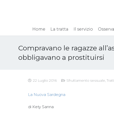
Home
La tratta
Il servizio
Osserva
Compravano le ragazze all’as
obbligavano a prostituirsi
22 Luglio 2016
Sfruttamento sessuale
,
Trat
La Nuova Sardegna
di Kety Sanna