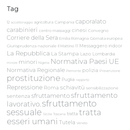
Tag
caporalato
Campania
12
agricoltura
accattonaggio
carabinieri
cinesi
centro massaggi
Convegno
Corriere della Sera
Emilia Romagna
Giornata europea
Il Messaggero
indoor
Giurisprudenza nazionale
Il Mattino
La Repubblica
La Stampa
Lazio
Lombardia
Normativa Paesi UE
minori
Nigeria
minore
Normativa Regionale
polizia
Piemonte
Prevenzione
prostituzione
Puglia
rapporto
Repressione
schiavitù
Roma
sensibilizzazione
sfruttamento
sfruttamento
sentenza
sfruttamento
lavorativo.
sessuale
tratta
tratta
Sicilia
Toscana
esseri umani
Tutela
Veneto