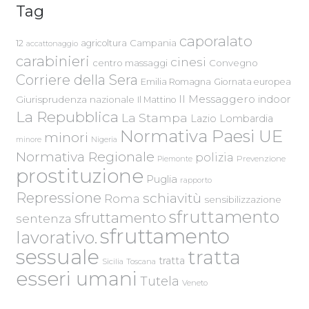
Tag
caporalato
Campania
12
agricoltura
accattonaggio
carabinieri
cinesi
centro massaggi
Convegno
Corriere della Sera
Emilia Romagna
Giornata europea
Il Messaggero
indoor
Giurisprudenza nazionale
Il Mattino
La Repubblica
La Stampa
Lazio
Lombardia
Normativa Paesi UE
minori
Nigeria
minore
Normativa Regionale
polizia
Piemonte
Prevenzione
prostituzione
Puglia
rapporto
Repressione
schiavitù
Roma
sensibilizzazione
sfruttamento
sfruttamento
sentenza
sfruttamento
lavorativo.
sessuale
tratta
tratta
Sicilia
Toscana
esseri umani
Tutela
Veneto