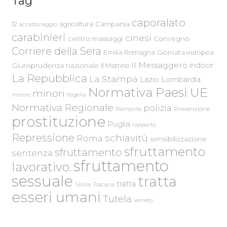
Tag
caporalato
Campania
12
agricoltura
accattonaggio
carabinieri
cinesi
centro massaggi
Convegno
Corriere della Sera
Emilia Romagna
Giornata europea
Il Messaggero
indoor
Giurisprudenza nazionale
Il Mattino
La Repubblica
La Stampa
Lazio
Lombardia
Normativa Paesi UE
minori
Nigeria
minore
Normativa Regionale
polizia
Piemonte
Prevenzione
prostituzione
Puglia
rapporto
Repressione
schiavitù
Roma
sensibilizzazione
sfruttamento
sfruttamento
sentenza
sfruttamento
lavorativo.
sessuale
tratta
tratta
Sicilia
Toscana
esseri umani
Tutela
Veneto