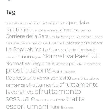
Tag
caporalato
Campania
12
agricoltura
accattonaggio
carabinieri
cinesi
centro massaggi
Convegno
Corriere della Sera
Emilia Romagna
Giornata europea
Il Messaggero
indoor
Giurisprudenza nazionale
Il Mattino
La Repubblica
La Stampa
Lazio
Lombardia
Normativa Paesi UE
minori
Nigeria
minore
Normativa Regionale
polizia
Piemonte
Prevenzione
prostituzione
Puglia
rapporto
Repressione
schiavitù
Roma
sensibilizzazione
sfruttamento
sfruttamento
sentenza
sfruttamento
lavorativo.
sessuale
tratta
tratta
Sicilia
Toscana
esseri umani
Tutela
Veneto