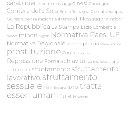
carabinieri
cinesi
centro massaggi
Convegno
Corriere della Sera
Emilia Romagna
Giornata europea
Il Messaggero
indoor
Giurisprudenza nazionale
Il Mattino
La Repubblica
La Stampa
Lazio
Lombardia
Normativa Paesi UE
minori
Nigeria
minore
Normativa Regionale
polizia
Piemonte
Prevenzione
prostituzione
Puglia
rapporto
Repressione
schiavitù
Roma
sensibilizzazione
sfruttamento
sfruttamento
sentenza
sfruttamento
lavorativo.
sessuale
tratta
tratta
Sicilia
Toscana
esseri umani
Tutela
Veneto