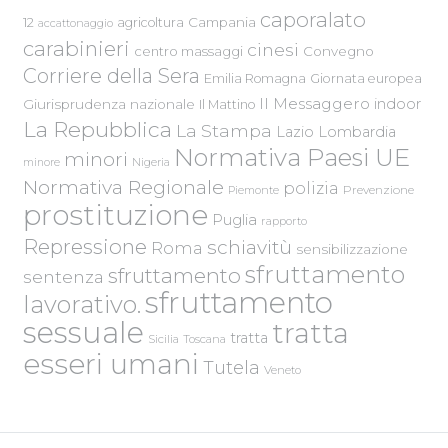
caporalato
Campania
12
agricoltura
accattonaggio
carabinieri
cinesi
centro massaggi
Convegno
Corriere della Sera
Emilia Romagna
Giornata europea
Il Messaggero
indoor
Giurisprudenza nazionale
Il Mattino
La Repubblica
La Stampa
Lazio
Lombardia
Normativa Paesi UE
minori
Nigeria
minore
Normativa Regionale
polizia
Piemonte
Prevenzione
prostituzione
Puglia
rapporto
Repressione
schiavitù
Roma
sensibilizzazione
sfruttamento
sfruttamento
sentenza
sfruttamento
lavorativo.
sessuale
tratta
tratta
Sicilia
Toscana
esseri umani
Tutela
Veneto