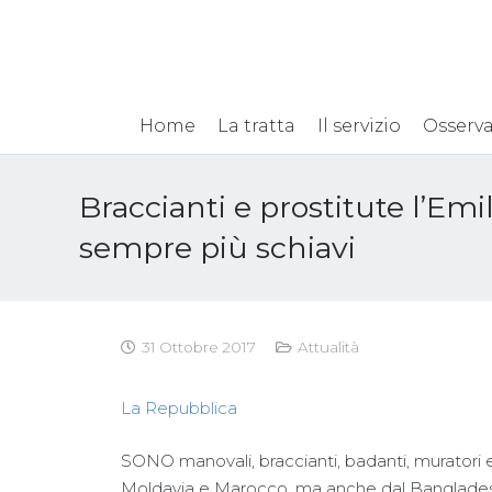
Home
La tratta
Il servizio
Osserva
Braccianti e prostitute l’Emi
sempre più schiavi
31 Ottobre 2017
Attualità
La Repubblica
SONO manovali, braccianti, badanti, muratori 
Moldavia e Marocco, ma anche dal Bangladesh o 