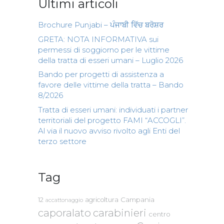
Ultimi articoli
Brochure Punjabi – ਪੰਜਾਬੀ ਵਿੱਚ ਬਰੋਸ਼ਰ
GRETA: NOTA INFORMATIVA sui
permessi di soggiorno per le vittime
della tratta di esseri umani – Luglio 2026
Bando per progetti di assistenza a
favore delle vittime della tratta – Bando
8/2026
Tratta di esseri umani: individuati i partner
territoriali del progetto FAMI “ACCOGLI”.
Al via il nuovo avviso rivolto agli Enti del
terzo settore
Tag
Campania
12
agricoltura
accattonaggio
caporalato
carabinieri
centro