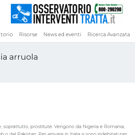
torio
Risorse
News ed eventi
Ricerca Avanzata
lia arruola
e, soprattutto, prostitute. Vengono da Nigeria e Romania,
dal Pakistan. Per arrivare in Italia si sono indebitati per