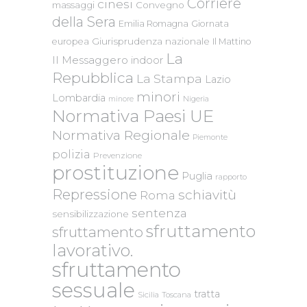
Corriere
cinesi
massaggi
Convegno
della Sera
Emilia Romagna
Giornata
Giurisprudenza nazionale
europea
Il Mattino
La
Il Messaggero
indoor
Repubblica
La Stampa
Lazio
minori
Lombardia
Nigeria
minore
Normativa Paesi UE
Normativa Regionale
Piemonte
polizia
Prevenzione
prostituzione
Puglia
rapporto
Repressione
schiavitù
Roma
sentenza
sensibilizzazione
sfruttamento
sfruttamento
lavorativo.
sfruttamento
sessuale
tratta
Sicilia
Toscana