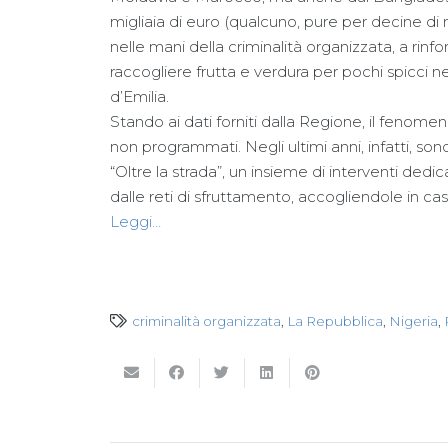
migliaia di euro (qualcuno, pure per decine di m
nelle mani della criminalità organizzata, a rinforz
raccogliere frutta e verdura per pochi spicci n
d’Emilia.
Stando ai dati forniti dalla Regione, il fenome
non programmati. Negli ultimi anni, infatti, s
“Oltre la strada”, un insieme di interventi dedica
dalle reti di sfruttamento, accogliendole in c
Leggi…
criminalità organizzata
,
La Repubblica
,
Nigeria
,