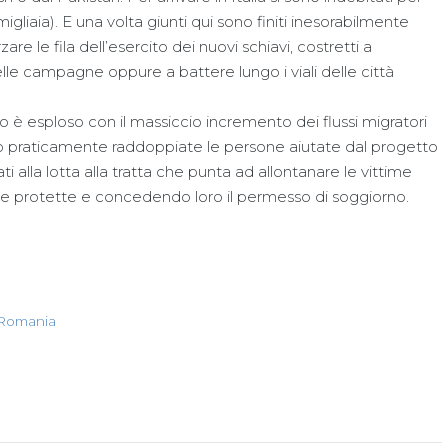
igliaia). E una volta giunti qui sono finiti inesorabilmente
are le fila dell’esercito dei nuovi schiavi, costretti a
elle campagne oppure a battere lungo i viali delle città
no è esploso con il massiccio incremento dei flussi migratori
ono praticamente raddoppiate le persone aiutate dal progetto
ti alla lotta alla tratta che punta ad allontanare le vittime
ase protette e concedendo loro il permesso di soggiorno.
Romania