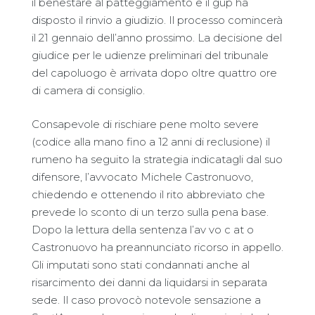
il benestare al patteggiamento e il gup ha
disposto il rinvio a giudizio. Il processo comincerà
il 21 gennaio dell’anno prossimo. La decisione del
giudice per le udienze preliminari del tribunale
del capoluogo è arrivata dopo oltre quattro ore
di camera di consiglio.
Consapevole di rischiare pene molto severe
(codice alla mano fino a 12 anni di reclusione) il
rumeno ha seguito la strategia indicatagli dal suo
difensore, l’avvocato Michele Castronuovo,
chiedendo e ottenendo il rito abbreviato che
prevede lo sconto di un terzo sulla pena base.
Dopo la lettura della sentenza l’av vo c at o
Castronuovo ha preannunciato ricorso in appello.
Gli imputati sono stati condannati anche al
risarcimento dei danni da liquidarsi in separata
sede. Il caso provocò notevole sensazione a