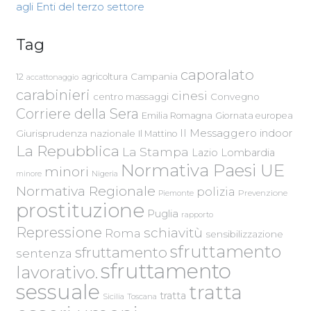
agli Enti del terzo settore
Tag
caporalato
Campania
12
agricoltura
accattonaggio
carabinieri
cinesi
centro massaggi
Convegno
Corriere della Sera
Emilia Romagna
Giornata europea
Il Messaggero
indoor
Giurisprudenza nazionale
Il Mattino
La Repubblica
La Stampa
Lazio
Lombardia
Normativa Paesi UE
minori
Nigeria
minore
Normativa Regionale
polizia
Piemonte
Prevenzione
prostituzione
Puglia
rapporto
Repressione
schiavitù
Roma
sensibilizzazione
sfruttamento
sfruttamento
sentenza
sfruttamento
lavorativo.
sessuale
tratta
tratta
Sicilia
Toscana