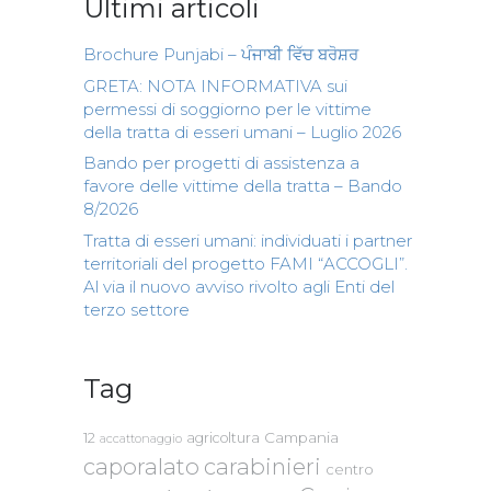
Ultimi articoli
Brochure Punjabi – ਪੰਜਾਬੀ ਵਿੱਚ ਬਰੋਸ਼ਰ
GRETA: NOTA INFORMATIVA sui
permessi di soggiorno per le vittime
della tratta di esseri umani – Luglio 2026
Bando per progetti di assistenza a
favore delle vittime della tratta – Bando
8/2026
Tratta di esseri umani: individuati i partner
territoriali del progetto FAMI “ACCOGLI”.
Al via il nuovo avviso rivolto agli Enti del
terzo settore
Tag
Campania
12
agricoltura
accattonaggio
caporalato
carabinieri
centro