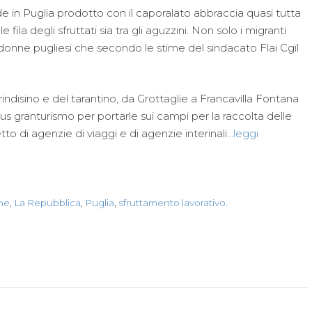
in Puglia prodotto con il caporalato abbraccia quasi tutta
le fila degli sfruttati sia tra gli aguzzini. Non solo i migranti
 donne pugliesi che secondo le stime del sindacato Flai Cgil
rindisino e del tarantino, da Grottaglie a Francavilla Fontana
us granturismo per portarle sui campi per la raccolta delle
tto di agenzie di viaggi e di agenzie interinali…
leggi
ane
,
La Repubblica
,
Puglia
,
sfruttamento lavorativo.