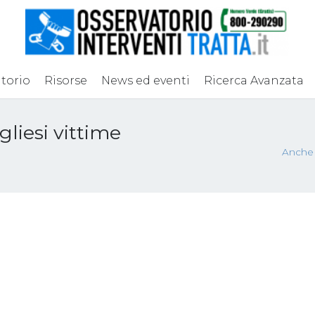
torio
Risorse
News ed eventi
Ricerca Avanzata
liesi vittime
Anche t