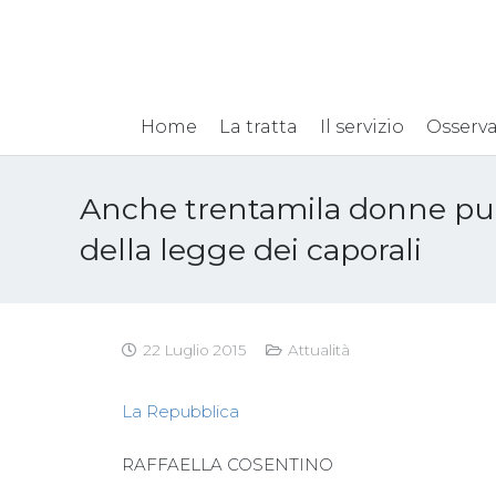
Home
La tratta
Il servizio
Osserva
Anche trentamila donne pug
della legge dei caporali
22 Luglio 2015
Attualità
La Repubblica
RAFFAELLA COSENTINO