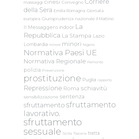
Corriere
cinesi
massaggi
Convegno
della Sera
Emilia Romagna
Giornata
Giurisprudenza nazionale
europea
Il Mattino
La
Il Messaggero
indoor
Repubblica
La Stampa
Lazio
minori
Lombardia
Nigeria
minore
Normativa Paesi UE
Normativa Regionale
Piemonte
polizia
Prevenzione
prostituzione
Puglia
rapporto
Repressione
schiavitù
Roma
sentenza
sensibilizzazione
sfruttamento
sfruttamento
lavorativo.
sfruttamento
sessuale
tratta
Sicilia
Toscana