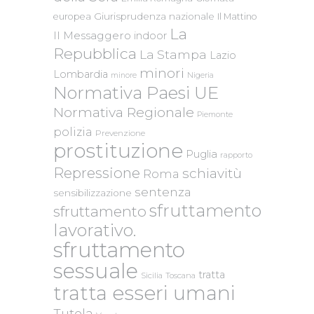
Giurisprudenza nazionale
europea
Il Mattino
La
Il Messaggero
indoor
Repubblica
La Stampa
Lazio
minori
Lombardia
Nigeria
minore
Normativa Paesi UE
Normativa Regionale
Piemonte
polizia
Prevenzione
prostituzione
Puglia
rapporto
Repressione
schiavitù
Roma
sentenza
sensibilizzazione
sfruttamento
sfruttamento
lavorativo.
sfruttamento
sessuale
tratta
Sicilia
Toscana
tratta esseri umani
Tutela