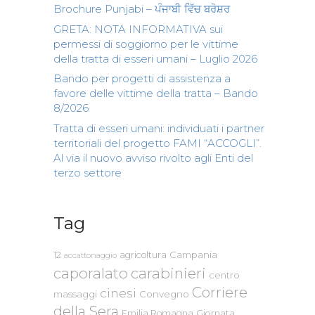
Brochure Punjabi – ਪੰਜਾਬੀ ਵਿੱਚ ਬਰੋਸ਼ਰ
GRETA: NOTA INFORMATIVA sui
permessi di soggiorno per le vittime
della tratta di esseri umani – Luglio 2026
Bando per progetti di assistenza a
favore delle vittime della tratta – Bando
8/2026
Tratta di esseri umani: individuati i partner
territoriali del progetto FAMI “ACCOGLI”.
Al via il nuovo avviso rivolto agli Enti del
terzo settore
Tag
Campania
12
agricoltura
accattonaggio
caporalato
carabinieri
centro
Corriere
cinesi
massaggi
Convegno
della Sera
Emilia Romagna
Giornata