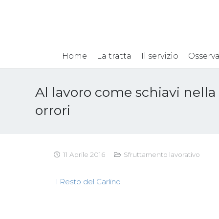
Home
La tratta
Il servizio
Osserva
Al lavoro come schiavi nella 
orrori
11 Aprile 2016
Sfruttamento lavorativo
Il Resto del Carlino