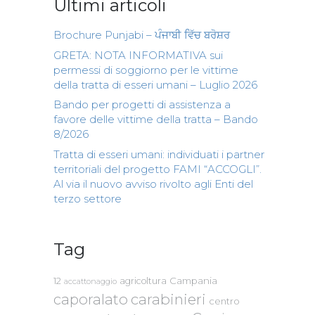
Ultimi articoli
Brochure Punjabi – ਪੰਜਾਬੀ ਵਿੱਚ ਬਰੋਸ਼ਰ
GRETA: NOTA INFORMATIVA sui
permessi di soggiorno per le vittime
della tratta di esseri umani – Luglio 2026
Bando per progetti di assistenza a
favore delle vittime della tratta – Bando
8/2026
Tratta di esseri umani: individuati i partner
territoriali del progetto FAMI “ACCOGLI”.
Al via il nuovo avviso rivolto agli Enti del
terzo settore
Tag
Campania
12
agricoltura
accattonaggio
caporalato
carabinieri
centro