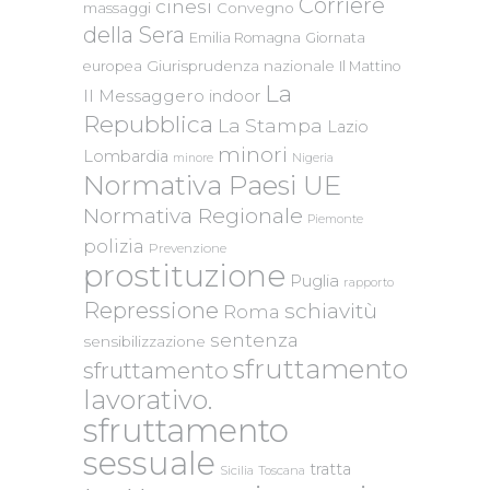
Corriere
cinesi
massaggi
Convegno
della Sera
Emilia Romagna
Giornata
Giurisprudenza nazionale
europea
Il Mattino
La
Il Messaggero
indoor
Repubblica
La Stampa
Lazio
minori
Lombardia
Nigeria
minore
Normativa Paesi UE
Normativa Regionale
Piemonte
polizia
Prevenzione
prostituzione
Puglia
rapporto
Repressione
schiavitù
Roma
sentenza
sensibilizzazione
sfruttamento
sfruttamento
lavorativo.
sfruttamento
sessuale
tratta
Sicilia
Toscana