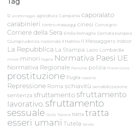
Tag
caporalato
Campania
12
agricoltura
accattonaggio
carabinieri
cinesi
centro massaggi
Convegno
Corriere della Sera
Emilia Romagna
Giornata europea
Il Messaggero
indoor
Giurisprudenza nazionale
Il Mattino
La Repubblica
La Stampa
Lazio
Lombardia
Normativa Paesi UE
minori
Nigeria
minore
Normativa Regionale
polizia
Piemonte
Prevenzione
prostituzione
Puglia
rapporto
Repressione
schiavitù
Roma
sensibilizzazione
sfruttamento
sfruttamento
sentenza
sfruttamento
lavorativo.
sessuale
tratta
tratta
Sicilia
Toscana
esseri umani
Tutela
Veneto