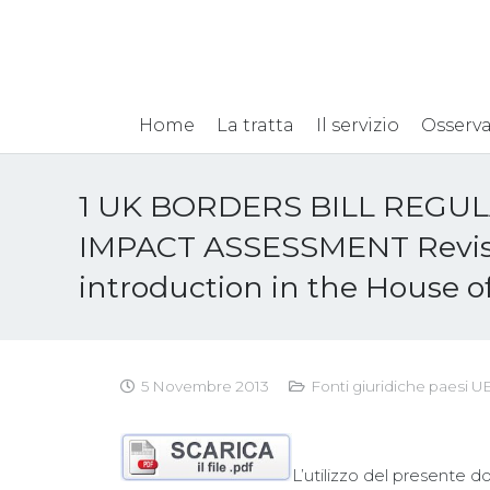
Home
La tratta
Il servizio
Osserva
1 UK BORDERS BILL REGU
IMPACT ASSESSMENT Revis
introduction in the House o
5 Novembre 2013
Fonti giuridiche paesi U
L’utilizzo del presente d