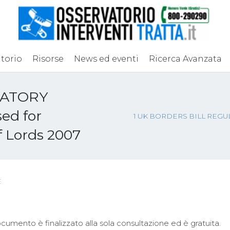
torio
Risorse
News ed eventi
Ricerca Avanzata
LATORY
ed for
1 UK BORDERS BILL REGUL
f Lords 2007
E
ocumento è finalizzato alla sola consultazione ed è gratuita.