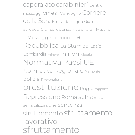
caporalato
carabinieri
centro
Corriere
cinesi
massaggi
Convegno
della Sera
Emilia Romagna
Giornata
Giurisprudenza nazionale
europea
Il Mattino
La
Il Messaggero
indoor
Repubblica
La Stampa
Lazio
minori
Lombardia
Nigeria
minore
Normativa Paesi UE
Normativa Regionale
Piemonte
polizia
Prevenzione
prostituzione
Puglia
rapporto
Repressione
schiavitù
Roma
sentenza
sensibilizzazione
sfruttamento
sfruttamento
lavorativo.
sfruttamento