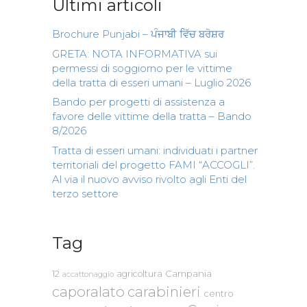
Ultimi articoli
Brochure Punjabi – ਪੰਜਾਬੀ ਵਿੱਚ ਬਰੋਸ਼ਰ
GRETA: NOTA INFORMATIVA sui
permessi di soggiorno per le vittime
della tratta di esseri umani – Luglio 2026
Bando per progetti di assistenza a
favore delle vittime della tratta – Bando
8/2026
Tratta di esseri umani: individuati i partner
territoriali del progetto FAMI “ACCOGLI”.
Al via il nuovo avviso rivolto agli Enti del
terzo settore
Tag
Campania
12
agricoltura
accattonaggio
caporalato
carabinieri
centro