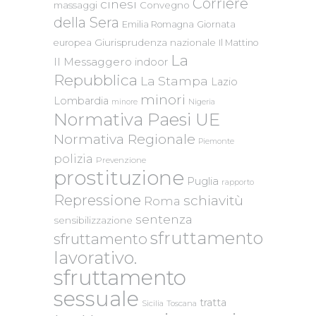
Corriere
cinesi
massaggi
Convegno
della Sera
Emilia Romagna
Giornata
Giurisprudenza nazionale
europea
Il Mattino
La
Il Messaggero
indoor
Repubblica
La Stampa
Lazio
minori
Lombardia
Nigeria
minore
Normativa Paesi UE
Normativa Regionale
Piemonte
polizia
Prevenzione
prostituzione
Puglia
rapporto
Repressione
schiavitù
Roma
sentenza
sensibilizzazione
sfruttamento
sfruttamento
lavorativo.
sfruttamento
sessuale
tratta
Sicilia
Toscana