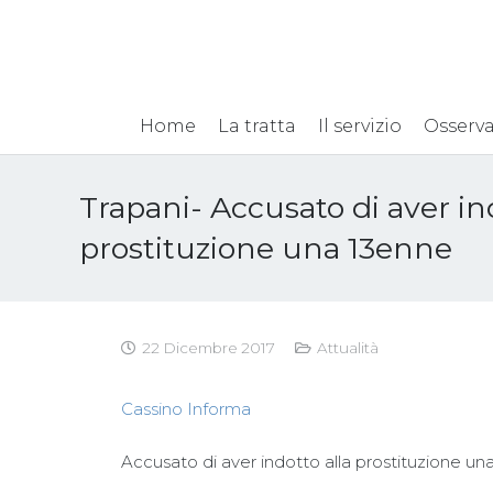
Home
La tratta
Il servizio
Osserva
Trapani- Accusato di aver in
prostituzione una 13enne
22 Dicembre 2017
Attualità
Cassino Informa
Accusato di aver indotto alla prostituzione una 