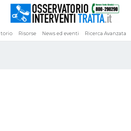
torio
Risorse
News ed eventi
Ricerca Avanzata
i Cgil a Corleone
Sfruttamento giova
 il caporalato
migranti, 8 indagat
Palermitano
o 2018
Attualità
30 Luglio 2018
Sfruttamento lavorativo