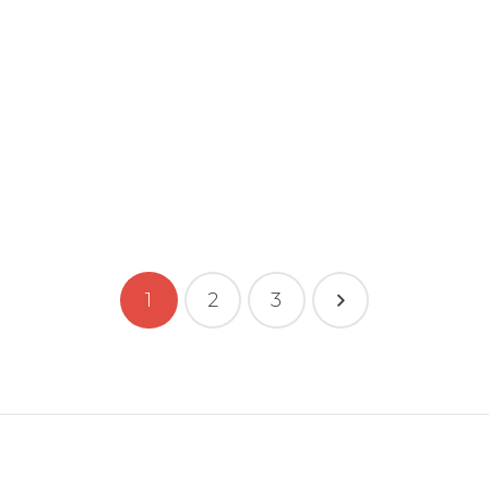
i tutto
1
2
3