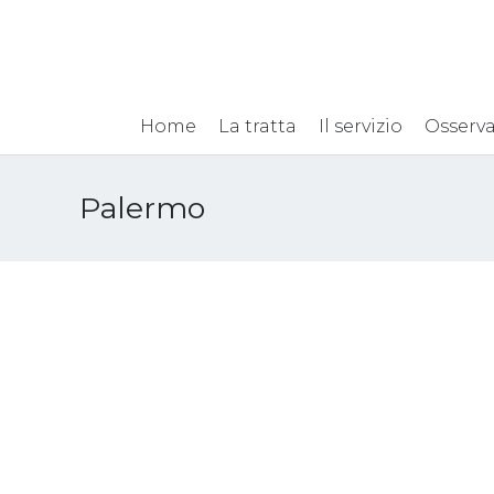
Home
La tratta
Il servizio
Osserva
Palermo
Progetto Maddalena:
La Fla
eventi di
contro
sensibilizzazione per la
27 Agost
19° Giornata Europea
10 Ottobre 2025
Eventi
,
News