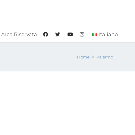
Area Riservata
Italiano
Home
Palermo
ni
Palermo, intera palazzina
i nel
usata come alcova per
giro prostituzione con
rumene
13 Novembre 2017
Sfruttamento sessuale