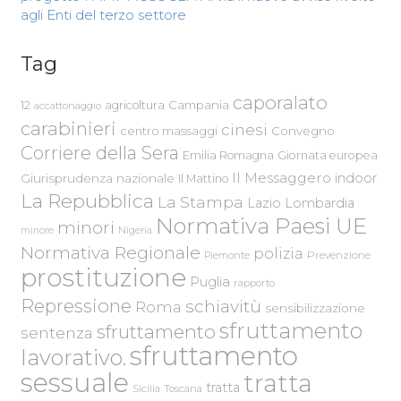
agli Enti del terzo settore
Tag
caporalato
Campania
12
agricoltura
accattonaggio
carabinieri
cinesi
centro massaggi
Convegno
Corriere della Sera
Emilia Romagna
Giornata europea
Il Messaggero
indoor
Giurisprudenza nazionale
Il Mattino
La Repubblica
La Stampa
Lazio
Lombardia
Normativa Paesi UE
minori
Nigeria
minore
Normativa Regionale
polizia
Piemonte
Prevenzione
prostituzione
Puglia
rapporto
Repressione
schiavitù
Roma
sensibilizzazione
sfruttamento
sfruttamento
sentenza
sfruttamento
lavorativo.
sessuale
tratta
tratta
Sicilia
Toscana