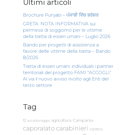
Ultimi articoli
Brochure Punjabi – ਪੰਜਾਬੀ ਵਿੱਚ ਬਰੋਸ਼ਰ
GRETA: NOTA INFORMATIVA sui
permessi di soggiorno per le vittime
della tratta di esseri umani – Luglio 2026
Bando per progetti di assistenza a
favore delle vittime della tratta – Bando
8/2026
Tratta di esseri umani: individuati i partner
territoriali del progetto FAMI “ACCOGLI”.
Al via il nuovo avviso rivolto agli Enti del
terzo settore
Tag
Campania
12
agricoltura
accattonaggio
caporalato
carabinieri
centro