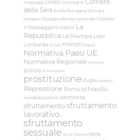
Corriere
cinesi
massaggi
Convegno
della Sera
Emilia Romagna
Giornata
Giurisprudenza nazionale
europea
Il Mattino
La
Il Messaggero
indoor
Repubblica
La Stampa
Lazio
minori
Lombardia
Nigeria
minore
Normativa Paesi UE
Normativa Regionale
Piemonte
polizia
Prevenzione
prostituzione
Puglia
rapporto
Repressione
schiavitù
Roma
sentenza
sensibilizzazione
sfruttamento
sfruttamento
lavorativo.
sfruttamento
sessuale
tratta
Sicilia
Toscana