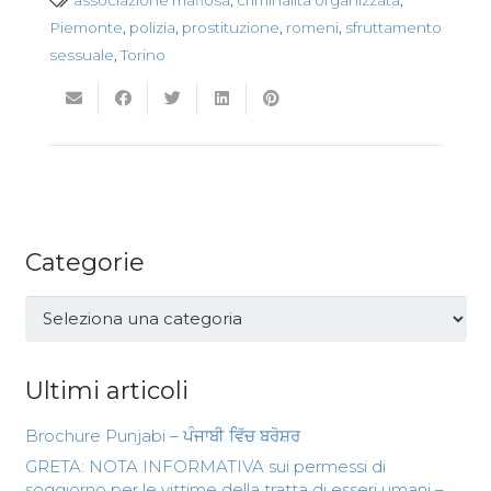
Piemonte
,
polizia
,
prostituzione
,
romeni
,
sfruttamento
sessuale
,
Torino
Categorie
Categorie
Ultimi articoli
Brochure Punjabi – ਪੰਜਾਬੀ ਵਿੱਚ ਬਰੋਸ਼ਰ
GRETA: NOTA INFORMATIVA sui permessi di
soggiorno per le vittime della tratta di esseri umani –