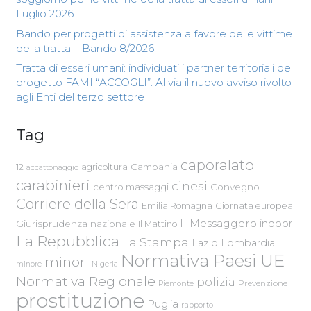
Luglio 2026
Bando per progetti di assistenza a favore delle vittime
della tratta – Bando 8/2026
Tratta di esseri umani: individuati i partner territoriali del
progetto FAMI “ACCOGLI”. Al via il nuovo avviso rivolto
agli Enti del terzo settore
Tag
caporalato
Campania
12
agricoltura
accattonaggio
carabinieri
cinesi
centro massaggi
Convegno
Corriere della Sera
Emilia Romagna
Giornata europea
Il Messaggero
indoor
Giurisprudenza nazionale
Il Mattino
La Repubblica
La Stampa
Lazio
Lombardia
Normativa Paesi UE
minori
Nigeria
minore
Normativa Regionale
polizia
Piemonte
Prevenzione
prostituzione
Puglia
rapporto