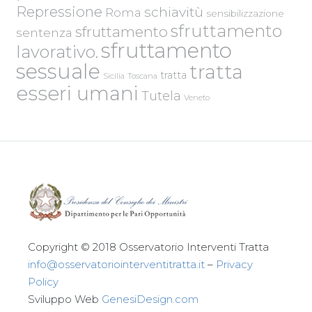
Repressione
schiavitù
Roma
sensibilizzazione
sfruttamento
sfruttamento
sentenza
sfruttamento
lavorativo.
sessuale
tratta
tratta
Sicilia
Toscana
esseri umani
Tutela
Veneto
Copyright © 2018 Osservatorio Interventi Tratta
info@osservatoriointerventitratta.it
–
Privacy
Policy
Sviluppo Web
GenesiDesign.com