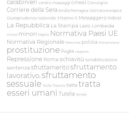
carabinieri
cinesi
centro massaggi
Convegno
Corriere della Sera
Emilia Romagna
Giornata europea
Il Messaggero
indoor
Giurisprudenza nazionale
Il Mattino
La Repubblica
La Stampa
Lazio
Lombardia
Normativa Paesi UE
minori
Nigeria
minore
Normativa Regionale
polizia
Piemonte
Prevenzione
prostituzione
Puglia
rapporto
Repressione
schiavitù
Roma
sensibilizzazione
sfruttamento
sfruttamento
sentenza
sfruttamento
lavorativo.
sessuale
tratta
tratta
Sicilia
Toscana
esseri umani
Tutela
Veneto