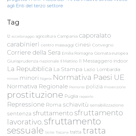
agli Enti del terzo settore
Tag
caporalato
Campania
12
agricoltura
accattonaggio
carabinieri
cinesi
centro massaggi
Convegno
Corriere della Sera
Emilia Romagna
Giornata europea
Il Messaggero
indoor
Giurisprudenza nazionale
Il Mattino
La Repubblica
La Stampa
Lazio
Lombardia
Normativa Paesi UE
minori
Nigeria
minore
Normativa Regionale
polizia
Piemonte
Prevenzione
prostituzione
Puglia
rapporto
Repressione
schiavitù
Roma
sensibilizzazione
sfruttamento
sfruttamento
sentenza
sfruttamento
lavorativo.
sessuale
tratta
tratta
Sicilia
Toscana