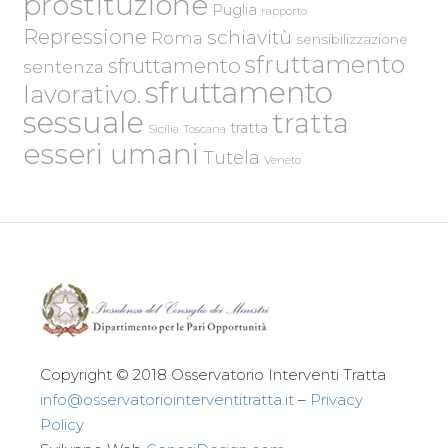
prostituzione
Puglia
rapporto
Repressione
schiavitù
Roma
sensibilizzazione
sfruttamento
sfruttamento
sentenza
sfruttamento
lavorativo.
sessuale
tratta
tratta
Sicilia
Toscana
esseri umani
Tutela
Veneto
Copyright © 2018 Osservatorio Interventi Tratta
info@osservatoriointerventitratta.it
–
Privacy
Policy