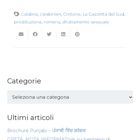
Calabria
,
carabinieri
,
Crotone
,
La Gazzetta del Sud
,
prostituzione
,
romena
,
sfruttamento sessuale
Categorie
Categorie
Ultimi articoli
Brochure Punjabi – ਪੰਜਾਬੀ ਵਿੱਚ ਬਰੋਸ਼ਰ
GRETA: NOTA INFORMATIVA sui permessi di