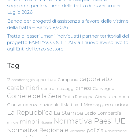
soggiorno per le vittime della tratta di esseri umani –
Luglio 2026
Bando per progetti di assistenza a favore delle vittime
della tratta – Bando 8/2026
Tratta di esseri umani: individuati i partner territoriali del
progetto FAMI “ACCOGLI”. Al via il nuovo avviso rivolto
agli Enti del terzo settore
Tag
caporalato
Campania
12
agricoltura
accattonaggio
carabinieri
cinesi
centro massaggi
Convegno
Corriere della Sera
Emilia Romagna
Giornata europea
Il Messaggero
indoor
Giurisprudenza nazionale
Il Mattino
La Repubblica
La Stampa
Lazio
Lombardia
Normativa Paesi UE
minori
Nigeria
minore
Normativa Regionale
polizia
Piemonte
Prevenzione