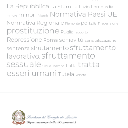
La Repubblica
La Stampa
Lazio
Lombardia
Normativa Paesi UE
minori
Nigeria
minore
Normativa Regionale
polizia
Piemonte
Prevenzione
prostituzione
Puglia
rapporto
Repressione
schiavitù
Roma
sensibilizzazione
sfruttamento
sfruttamento
sentenza
sfruttamento
lavorativo.
sessuale
tratta
tratta
Sicilia
Toscana
esseri umani
Tutela
Veneto