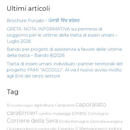
Ultimi articoli
Brochure Punjabi – ਪੰਜਾਬੀ ਵਿੱਚ ਬਰੋਸ਼ਰ
GRETA: NOTA INFORMATIVA sui permessi di
soggiorno per le vittime della tratta di esseri umani –
Luglio 2026
Bando per progetti di assistenza a favore delle vittime
della tratta – Bando 8/2026
Tratta di esseri umani: individuati i partner territoriali del
progetto FAMI “ACCOGLI”. Al via il nuovo avviso rivolto
agli Enti del terzo settore
Tag
caporalato
Campania
12
agricoltura
accattonaggio
carabinieri
cinesi
centro massaggi
Convegno
Corriere della Sera
Emilia Romagna
Giornata europea
Il Messaggero
indoor
Giurisprudenza nazionale
Il Mattino