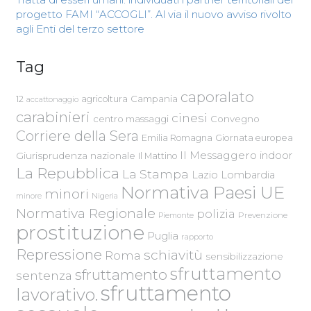
progetto FAMI “ACCOGLI”. Al via il nuovo avviso rivolto
agli Enti del terzo settore
Tag
caporalato
Campania
12
agricoltura
accattonaggio
carabinieri
cinesi
centro massaggi
Convegno
Corriere della Sera
Emilia Romagna
Giornata europea
Il Messaggero
indoor
Giurisprudenza nazionale
Il Mattino
La Repubblica
La Stampa
Lazio
Lombardia
Normativa Paesi UE
minori
Nigeria
minore
Normativa Regionale
polizia
Piemonte
Prevenzione
prostituzione
Puglia
rapporto
Repressione
schiavitù
Roma
sensibilizzazione
sfruttamento
sfruttamento
sentenza
sfruttamento
lavorativo.