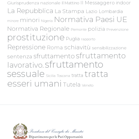
Il Messaggero
indoor
Giurisprudenza nazionale
Il Mattino
La Repubblica
La Stampa
Lazio
Lombardia
Normativa Paesi UE
minori
Nigeria
minore
Normativa Regionale
polizia
Piemonte
Prevenzione
prostituzione
Puglia
rapporto
Repressione
schiavitù
Roma
sensibilizzazione
sfruttamento
sfruttamento
sentenza
sfruttamento
lavorativo.
sessuale
tratta
tratta
Sicilia
Toscana
esseri umani
Tutela
Veneto