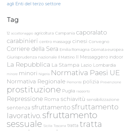
agli Enti del terzo settore
Tag
caporalato
Campania
12
agricoltura
accattonaggio
carabinieri
cinesi
centro massaggi
Convegno
Corriere della Sera
Emilia Romagna
Giornata europea
Il Messaggero
indoor
Giurisprudenza nazionale
Il Mattino
La Repubblica
La Stampa
Lazio
Lombardia
Normativa Paesi UE
minori
Nigeria
minore
Normativa Regionale
polizia
Piemonte
Prevenzione
prostituzione
Puglia
rapporto
Repressione
schiavitù
Roma
sensibilizzazione
sfruttamento
sfruttamento
sentenza
sfruttamento
lavorativo.
sessuale
tratta
tratta
Sicilia
Toscana