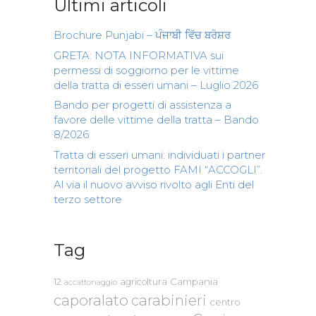
Ultimi articoli
Brochure Punjabi – ਪੰਜਾਬੀ ਵਿੱਚ ਬਰੋਸ਼ਰ
GRETA: NOTA INFORMATIVA sui
permessi di soggiorno per le vittime
della tratta di esseri umani – Luglio 2026
Bando per progetti di assistenza a
favore delle vittime della tratta – Bando
8/2026
Tratta di esseri umani: individuati i partner
territoriali del progetto FAMI “ACCOGLI”.
Al via il nuovo avviso rivolto agli Enti del
terzo settore
Tag
Campania
12
agricoltura
accattonaggio
caporalato
carabinieri
centro