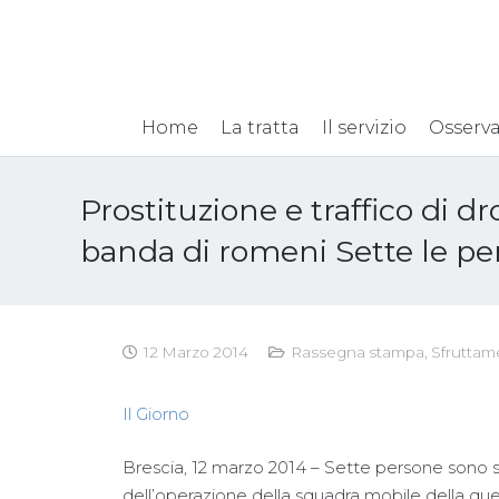
Home
La tratta
Il servizio
Osserva
Prostituzione e traffico di 
banda di romeni Sette le per
12 Marzo 2014
Rassegna stampa
,
Sfruttam
Il Giorno
Brescia, 12 marzo 2014 – Sette persone sono sta
dell’operazione della squadra mobile della ques