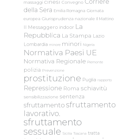
Corriere
cinesi
massaggi
Convegno
della Sera
Emilia Romagna
Giornata
Giurisprudenza nazionale
europea
Il Mattino
La
Il Messaggero
indoor
Repubblica
La Stampa
Lazio
minori
Lombardia
Nigeria
minore
Normativa Paesi UE
Normativa Regionale
Piemonte
polizia
Prevenzione
prostituzione
Puglia
rapporto
Repressione
schiavitù
Roma
sentenza
sensibilizzazione
sfruttamento
sfruttamento
lavorativo.
sfruttamento
sessuale
tratta
Sicilia
Toscana