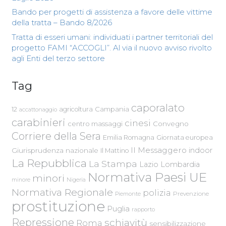
Bando per progetti di assistenza a favore delle vittime
della tratta – Bando 8/2026
Tratta di esseri umani: individuati i partner territoriali del
progetto FAMI “ACCOGLI”. Al via il nuovo avviso rivolto
agli Enti del terzo settore
Tag
caporalato
Campania
12
agricoltura
accattonaggio
carabinieri
cinesi
centro massaggi
Convegno
Corriere della Sera
Emilia Romagna
Giornata europea
Il Messaggero
indoor
Giurisprudenza nazionale
Il Mattino
La Repubblica
La Stampa
Lazio
Lombardia
Normativa Paesi UE
minori
Nigeria
minore
Normativa Regionale
polizia
Piemonte
Prevenzione
prostituzione
Puglia
rapporto
Repressione
schiavitù
Roma
sensibilizzazione