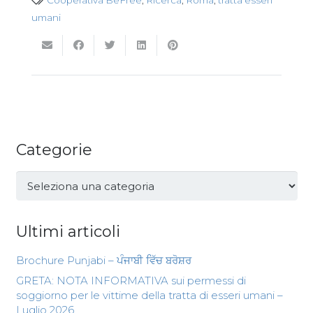
Cooperativa BeFree
,
Ricerca
,
Roma
,
tratta esseri
umani
Categorie
Categorie
Ultimi articoli
Brochure Punjabi – ਪੰਜਾਬੀ ਵਿੱਚ ਬਰੋਸ਼ਰ
GRETA: NOTA INFORMATIVA sui permessi di
soggiorno per le vittime della tratta di esseri umani –
Luglio 2026