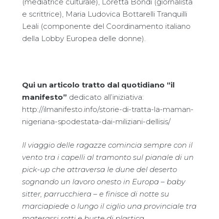
(mediatrice culturale), Loretta Bondi (giornalista
e scrittrice), Maria Ludovica Bottarelli Tranquilli
Leali (componente del Coordinamento italiano
della Lobby Europea delle donne).
Qui un articolo tratto dal quotidiano “il
manifesto”
dedicato all’iniziativa:
http://ilmanifesto.info/storie-di-tratta-la-maman-
nigeriana-spodestata-dai-miliziani-dellisis/
Il viaggio delle ragazze comincia sempre con il
vento tra i capelli al tramonto sul pianale di un
pick-up che attraversa le dune del deserto
sognando un lavoro onesto in Europa – baby
sitter, parrucchiera – e finisce di notte su
marciapiede o lungo il ciglio una provinciale tra
materassi rotti e buste di plastica.