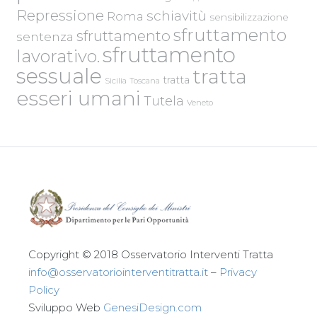
Repressione
schiavitù
Roma
sensibilizzazione
sfruttamento
sfruttamento
sentenza
sfruttamento
lavorativo.
sessuale
tratta
tratta
Sicilia
Toscana
esseri umani
Tutela
Veneto
Copyright © 2018 Osservatorio Interventi Tratta
info@osservatoriointerventitratta.it
–
Privacy
Policy
Sviluppo Web
GenesiDesign.com