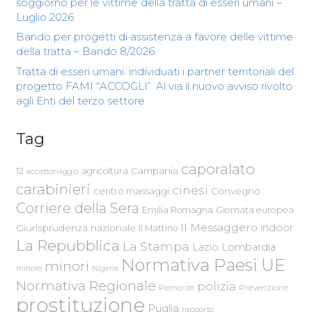
soggiorno per le vittime della tratta di esseri umani –
Luglio 2026
Bando per progetti di assistenza a favore delle vittime
della tratta – Bando 8/2026
Tratta di esseri umani: individuati i partner territoriali del
progetto FAMI “ACCOGLI”. Al via il nuovo avviso rivolto
agli Enti del terzo settore
Tag
caporalato
Campania
12
agricoltura
accattonaggio
carabinieri
cinesi
centro massaggi
Convegno
Corriere della Sera
Emilia Romagna
Giornata europea
Il Messaggero
indoor
Giurisprudenza nazionale
Il Mattino
La Repubblica
La Stampa
Lazio
Lombardia
Normativa Paesi UE
minori
Nigeria
minore
Normativa Regionale
polizia
Piemonte
Prevenzione
prostituzione
Puglia
rapporto