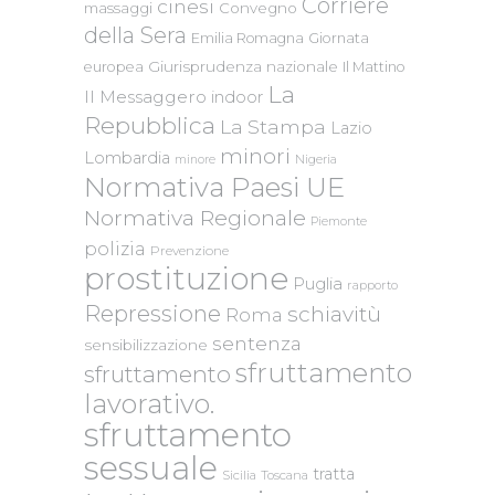
Corriere
cinesi
massaggi
Convegno
della Sera
Emilia Romagna
Giornata
Giurisprudenza nazionale
europea
Il Mattino
La
Il Messaggero
indoor
Repubblica
La Stampa
Lazio
minori
Lombardia
Nigeria
minore
Normativa Paesi UE
Normativa Regionale
Piemonte
polizia
Prevenzione
prostituzione
Puglia
rapporto
Repressione
schiavitù
Roma
sentenza
sensibilizzazione
sfruttamento
sfruttamento
lavorativo.
sfruttamento
sessuale
tratta
Sicilia
Toscana