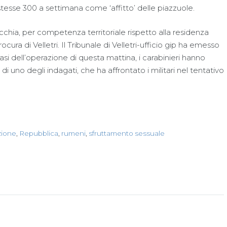
tesse 300 a settimana come ‘affitto’ delle piazzuole.
cchia, per competenza territoriale rispetto alla residenza
rocura di Velletri. Il Tribunale di Velletri-ufficio gip ha emesso
asi dell’operazione di questa mattina, i carabinieri hanno
 uno degli indagati, che ha affrontato i militari nel tentativo
zione
,
Repubblica
,
rumeni
,
sfruttamento sessuale