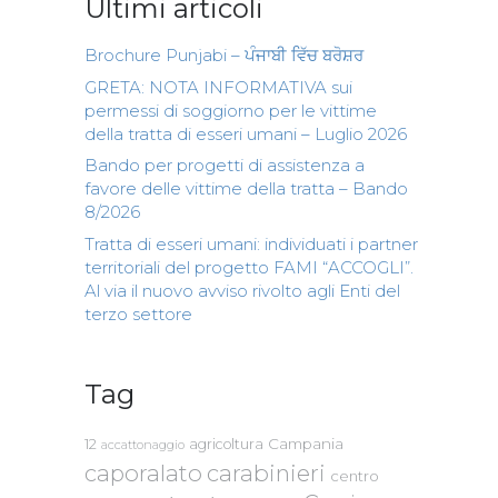
Ultimi articoli
Brochure Punjabi – ਪੰਜਾਬੀ ਵਿੱਚ ਬਰੋਸ਼ਰ
GRETA: NOTA INFORMATIVA sui
permessi di soggiorno per le vittime
della tratta di esseri umani – Luglio 2026
Bando per progetti di assistenza a
favore delle vittime della tratta – Bando
8/2026
Tratta di esseri umani: individuati i partner
territoriali del progetto FAMI “ACCOGLI”.
Al via il nuovo avviso rivolto agli Enti del
terzo settore
Tag
Campania
12
agricoltura
accattonaggio
caporalato
carabinieri
centro