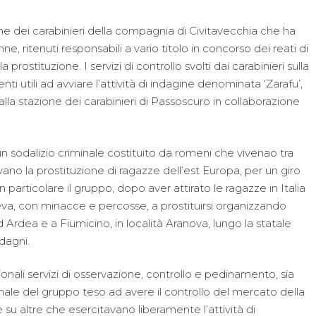
one dei carabinieri della compagnia di Civitavecchia che ha
ne, ritenuti responsabili a vario titolo in concorso dei reati di
ostituzione. I servizi di controllo svolti dai carabinieri sulla
ti utili ad avviare l’attività di indagine denominata ‘Zarafu’,
la stazione dei carabinieri di Passoscuro in collaborazione
 sodalizio criminale costituito da romeni che vivenao tra
no la prostituzione di ragazze dell’est Europa, per un giro
 In particolare il gruppo, dopo aver attirato le ragazze in Italia
ngeva, con minacce e percosse, a prostituirsi organizzando
d Ardea e a Fiumicino, in località Aranova, lungo la statale
dagni.
zionali servizi di osservazione, controllo e pedinamento, sia
inale del gruppo teso ad avere il controllo del mercato della
e su altre che esercitavano liberamente l’attività di