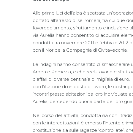
Alle prime luci dell’alba è scattata un’operazi
portato all’arresto di sei romeni, tra cui due don
favoreggiamento, sfruttamento e induzione alla pr
via Aurelia hanno consentito di acquisire elemen
condotta tra novembre 2011 e febbraio 2012 dal
con il Nor della Compagnia di Civitavecchia.
Le indagini hanno consentito di smascherare un
Ardea e Pomezia, e che reclutavano e sfruttava
d’affari di diverse centinaia di migliaia di euro.
con l’illusione di un posto di lavoro, le costri
incontri presso abitazioni da loro individuate a
Aurelia, percependo buona parte dei loro gua
Nel corso dell’attività, condotta sia con i tradi
con le intercettazioni, è emerso l’intento crim
prostituzione sia sulle ragazze ‘controllate’, ch