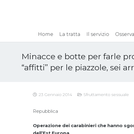
Home
La tratta
Il servizio
Osserva
Minacce e botte per farle pro
“affitti” per le piazzole, sei ar
23 Gennaio 2014
Sfruttamento sessuale
Repubblica
Operazione dei carabinieri che hanno sgo
dell’Est Europa