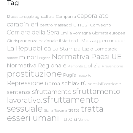
Tag
caporalato
Campania
12
agricoltura
accattonaggio
carabinieri
cinesi
centro massaggi
Convegno
Corriere della Sera
Emilia Romagna
Giornata europea
Il Messaggero
indoor
Giurisprudenza nazionale
Il Mattino
La Repubblica
La Stampa
Lazio
Lombardia
Normativa Paesi UE
minori
Nigeria
minore
Normativa Regionale
polizia
Piemonte
Prevenzione
prostituzione
Puglia
rapporto
Repressione
schiavitù
Roma
sensibilizzazione
sfruttamento
sfruttamento
sentenza
sfruttamento
lavorativo.
sessuale
tratta
tratta
Sicilia
Toscana
esseri umani
Tutela
Veneto