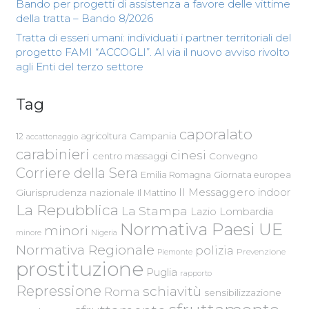
Bando per progetti di assistenza a favore delle vittime
della tratta – Bando 8/2026
Tratta di esseri umani: individuati i partner territoriali del
progetto FAMI “ACCOGLI”. Al via il nuovo avviso rivolto
agli Enti del terzo settore
Tag
caporalato
Campania
12
agricoltura
accattonaggio
carabinieri
cinesi
centro massaggi
Convegno
Corriere della Sera
Emilia Romagna
Giornata europea
Il Messaggero
indoor
Giurisprudenza nazionale
Il Mattino
La Repubblica
La Stampa
Lazio
Lombardia
Normativa Paesi UE
minori
Nigeria
minore
Normativa Regionale
polizia
Piemonte
Prevenzione
prostituzione
Puglia
rapporto
Repressione
schiavitù
Roma
sensibilizzazione