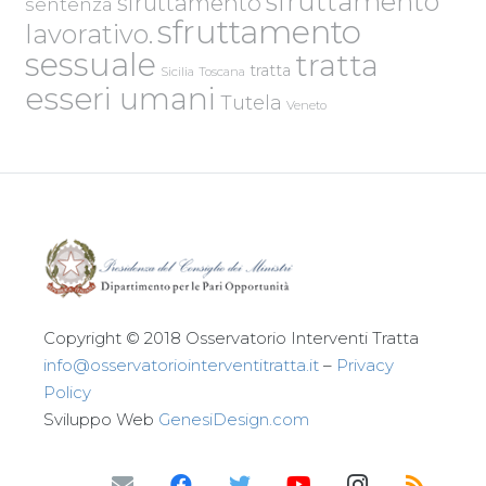
sfruttamento
sfruttamento
sentenza
sfruttamento
lavorativo.
sessuale
tratta
tratta
Sicilia
Toscana
esseri umani
Tutela
Veneto
Copyright © 2018 Osservatorio Interventi Tratta
info@osservatoriointerventitratta.it
–
Privacy
Policy
Sviluppo Web
GenesiDesign.com