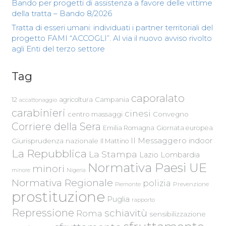
Bando per progetti di assistenza a favore delle vittime
della tratta – Bando 8/2026
Tratta di esseri umani: individuati i partner territoriali del
progetto FAMI “ACCOGLI”. Al via il nuovo avviso rivolto
agli Enti del terzo settore
Tag
caporalato
Campania
12
agricoltura
accattonaggio
carabinieri
cinesi
centro massaggi
Convegno
Corriere della Sera
Emilia Romagna
Giornata europea
Il Messaggero
indoor
Giurisprudenza nazionale
Il Mattino
La Repubblica
La Stampa
Lazio
Lombardia
Normativa Paesi UE
minori
Nigeria
minore
Normativa Regionale
polizia
Piemonte
Prevenzione
prostituzione
Puglia
rapporto
Repressione
schiavitù
Roma
sensibilizzazione