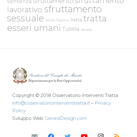
sfruttamento
sfruttamento
sentenza
sfruttamento
lavorativo.
sessuale
tratta
tratta
Sicilia
Toscana
esseri umani
Tutela
Veneto
Copyright © 2018 Osservatorio Interventi Tratta
info@osservatoriointerventitratta.it
–
Privacy
Policy
Sviluppo Web
GenesiDesign.com