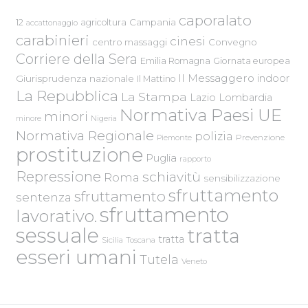
caporalato
Campania
12
agricoltura
accattonaggio
carabinieri
cinesi
centro massaggi
Convegno
Corriere della Sera
Emilia Romagna
Giornata europea
Il Messaggero
indoor
Giurisprudenza nazionale
Il Mattino
La Repubblica
La Stampa
Lazio
Lombardia
Normativa Paesi UE
minori
Nigeria
minore
Normativa Regionale
polizia
Piemonte
Prevenzione
prostituzione
Puglia
rapporto
Repressione
schiavitù
Roma
sensibilizzazione
sfruttamento
sfruttamento
sentenza
sfruttamento
lavorativo.
sessuale
tratta
tratta
Sicilia
Toscana
esseri umani
Tutela
Veneto