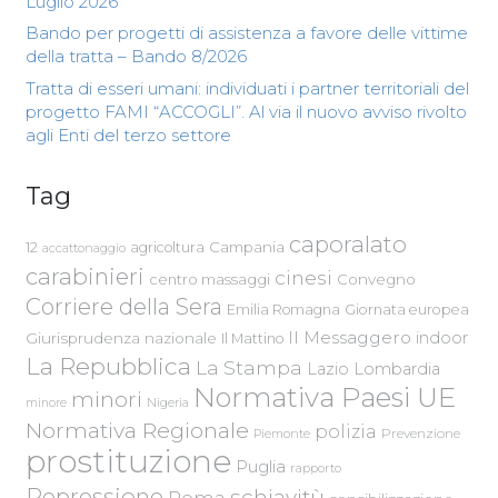
Luglio 2026
Bando per progetti di assistenza a favore delle vittime
della tratta – Bando 8/2026
Tratta di esseri umani: individuati i partner territoriali del
progetto FAMI “ACCOGLI”. Al via il nuovo avviso rivolto
agli Enti del terzo settore
Tag
caporalato
Campania
12
agricoltura
accattonaggio
carabinieri
cinesi
centro massaggi
Convegno
Corriere della Sera
Emilia Romagna
Giornata europea
Il Messaggero
indoor
Giurisprudenza nazionale
Il Mattino
La Repubblica
La Stampa
Lazio
Lombardia
Normativa Paesi UE
minori
Nigeria
minore
Normativa Regionale
polizia
Piemonte
Prevenzione
prostituzione
Puglia
rapporto
Repressione
schiavitù
Roma