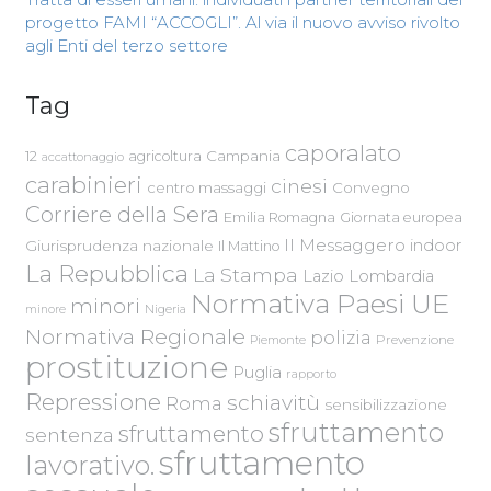
progetto FAMI “ACCOGLI”. Al via il nuovo avviso rivolto
agli Enti del terzo settore
Tag
caporalato
Campania
12
agricoltura
accattonaggio
carabinieri
cinesi
centro massaggi
Convegno
Corriere della Sera
Emilia Romagna
Giornata europea
Il Messaggero
indoor
Giurisprudenza nazionale
Il Mattino
La Repubblica
La Stampa
Lazio
Lombardia
Normativa Paesi UE
minori
Nigeria
minore
Normativa Regionale
polizia
Piemonte
Prevenzione
prostituzione
Puglia
rapporto
Repressione
schiavitù
Roma
sensibilizzazione
sfruttamento
sfruttamento
sentenza
sfruttamento
lavorativo.