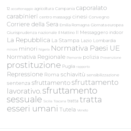
caporalato
Campania
12
agricoltura
accattonaggio
carabinieri
cinesi
centro massaggi
Convegno
Corriere della Sera
Emilia Romagna
Giornata europea
Il Messaggero
indoor
Giurisprudenza nazionale
Il Mattino
La Repubblica
La Stampa
Lazio
Lombardia
Normativa Paesi UE
minori
Nigeria
minore
Normativa Regionale
polizia
Piemonte
Prevenzione
prostituzione
Puglia
rapporto
Repressione
schiavitù
Roma
sensibilizzazione
sfruttamento
sfruttamento
sentenza
sfruttamento
lavorativo.
sessuale
tratta
tratta
Sicilia
Toscana
esseri umani
Tutela
Veneto