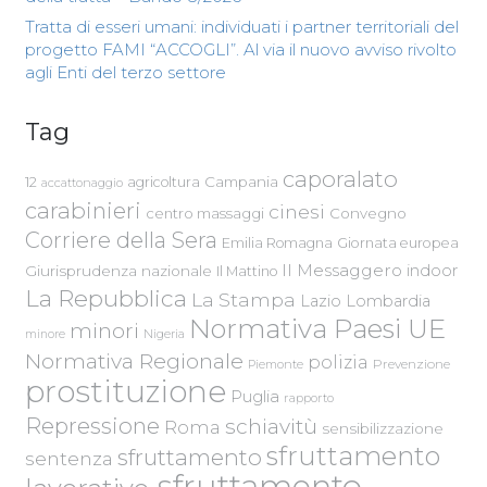
Tratta di esseri umani: individuati i partner territoriali del
progetto FAMI “ACCOGLI”. Al via il nuovo avviso rivolto
agli Enti del terzo settore
Tag
caporalato
Campania
12
agricoltura
accattonaggio
carabinieri
cinesi
centro massaggi
Convegno
Corriere della Sera
Emilia Romagna
Giornata europea
Il Messaggero
indoor
Giurisprudenza nazionale
Il Mattino
La Repubblica
La Stampa
Lazio
Lombardia
Normativa Paesi UE
minori
Nigeria
minore
Normativa Regionale
polizia
Piemonte
Prevenzione
prostituzione
Puglia
rapporto
Repressione
schiavitù
Roma
sensibilizzazione
sfruttamento
sfruttamento
sentenza
sfruttamento