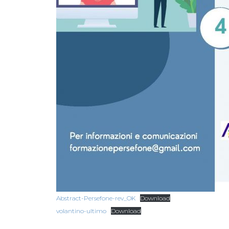
Abstract-Persefone-rev_OK
Download
volantino-ultimo
Download