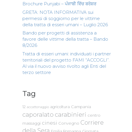
Brochure Punjabi – ਪੰਜਾਬੀ ਵਿੱਚ ਬਰੋਸ਼ਰ
GRETA: NOTA INFORMATIVA sui
permessi di soggiorno per le vittime
della tratta di esseri umani – Luglio 2026
Bando per progetti di assistenza a
favore delle vittime della tratta – Bando
8/2026
Tratta di esseri umani: individuati i partner
territoriali del progetto FAMI “ACCOGLI”.
Al via il nuovo avviso rivolto agli Enti del
terzo settore
Tag
Campania
12
agricoltura
accattonaggio
caporalato
carabinieri
centro
Corriere
cinesi
massaggi
Convegno
della Sera
Emilia Romagna
Giornata