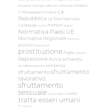
Giurisprudenza nazionale
europea
Il Mattino
La
Il Messaggero
indoor
Repubblica
La Stampa
Lazio
minori
Lombardia
Nigeria
minore
Normativa Paesi UE
Normativa Regionale
Piemonte
polizia
Prevenzione
prostituzione
Puglia
rapporto
Repressione
schiavitù
Roma
sentenza
sensibilizzazione
sfruttamento
sfruttamento
lavorativo.
sfruttamento
sessuale
tratta
Sicilia
Toscana
tratta esseri umani
Tutela