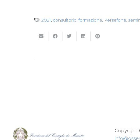
2021
,
consultorio
,
formazione
,
Persefone
,
semin
Copyright 
info@osserv