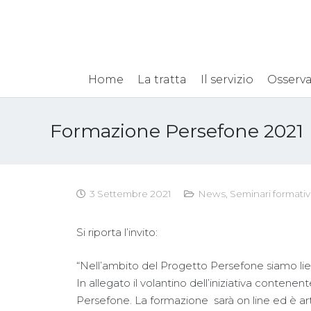
Home
La tratta
Il servizio
Osserva
Formazione Persefone 2021
3 Settembre 2021
News
,
Seminari formativ
Si riporta l’invito:
“Nell’ambito del Progetto Persefone siamo liet*
In allegato il volantino dell’iniziativa contenent
Persefone. La formazione sarà on line ed è art