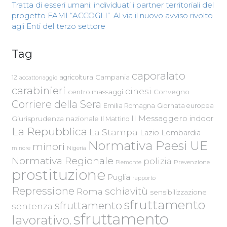
Tratta di esseri umani: individuati i partner territoriali del
progetto FAMI “ACCOGLI”. Al via il nuovo avviso rivolto
agli Enti del terzo settore
Tag
caporalato
Campania
12
agricoltura
accattonaggio
carabinieri
cinesi
centro massaggi
Convegno
Corriere della Sera
Emilia Romagna
Giornata europea
Il Messaggero
indoor
Giurisprudenza nazionale
Il Mattino
La Repubblica
La Stampa
Lazio
Lombardia
Normativa Paesi UE
minori
Nigeria
minore
Normativa Regionale
polizia
Piemonte
Prevenzione
prostituzione
Puglia
rapporto
Repressione
schiavitù
Roma
sensibilizzazione
sfruttamento
sfruttamento
sentenza
sfruttamento
lavorativo.