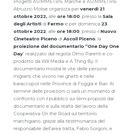
Progetti ASIMMETRIE Marche e ASIMMETRIE
Abruzzo-Molise organizza per
venerdì 21
ottobre 2022,
alle
ore 18:00
, presso la
Sala
degli Artisti
di
Fermo
e per domenica
23
ottobre 2022
, alle
ore 18:00
, presso il
Nuovo
Cineteatro
Piceno
di
Ascoli Piceno
, la
proiezione del documentario “One Day One
Day
” realizzato dal regista Olmo Parenti e co-
prodotto da Will Media e A Thing By. Il
documentario mostra le vite delle persone
migranti che vivono nei ghetti e nelle
baraccopoli nelle Province di Foggia e Bari. Al
termine delle proiezioni ci sarà un momento di
confronto con il pubblico sui temi proposti dal
documentario e sulla realtà del lavoro della
Cooperativa On the Road sul territorio
marchigiano, grazie alla testimonianza del
responsabile dell’area tratta, Fabio Sorgoni, e