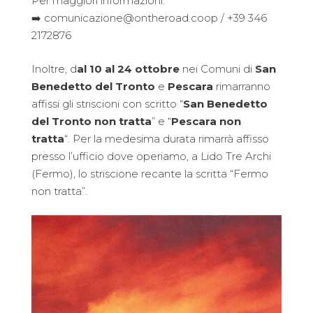
Per maggiori informazioni:
➡️ comunicazione@ontheroad.coop / +39 346
2172876
Inoltre, d
al 10 al 24 ottobre
nei Comuni di
San
Benedetto
del Tronto
e
Pescara
rimarranno
affissi gli striscioni con scritto “
San Benedetto
del Tronto non tratta
” e “
Pescara non
tratta
“. Per la medesima durata rimarrà affisso
presso l’ufficio dove operiamo, a Lido Tre Archi
(Fermo), lo striscione recante la scritta “Fermo
non tratta”.