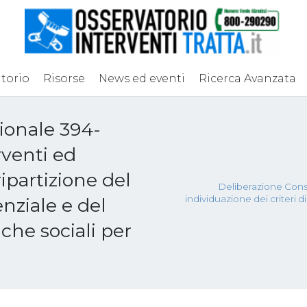
torio
Risorse
News ed eventi
Ricerca Avanzata
ionale 394-
venti ed
ripartizione del
Deliberazione Cons
individuazione dei criteri 
nziale e del
che sociali per