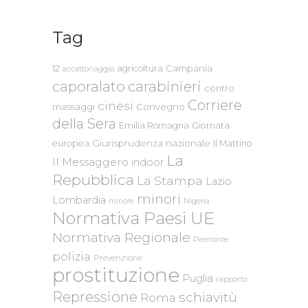
Tag
Campania
12
agricoltura
accattonaggio
caporalato
carabinieri
centro
Corriere
cinesi
massaggi
Convegno
della Sera
Emilia Romagna
Giornata
Giurisprudenza nazionale
europea
Il Mattino
La
Il Messaggero
indoor
Repubblica
La Stampa
Lazio
minori
Lombardia
Nigeria
minore
Normativa Paesi UE
Normativa Regionale
Piemonte
polizia
Prevenzione
prostituzione
Puglia
rapporto
Repressione
schiavitù
Roma