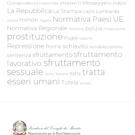
Il Messaggero
indoor
Giurisprudenza nazionale
Il Mattino
La Repubblica
La Stampa
Lazio
Lombardia
Normativa Paesi UE
minori
Nigeria
minore
Normativa Regionale
polizia
Piemonte
Prevenzione
prostituzione
Puglia
rapporto
Repressione
schiavitù
Roma
sensibilizzazione
sfruttamento
sfruttamento
sentenza
sfruttamento
lavorativo.
sessuale
tratta
tratta
Sicilia
Toscana
esseri umani
Tutela
Veneto