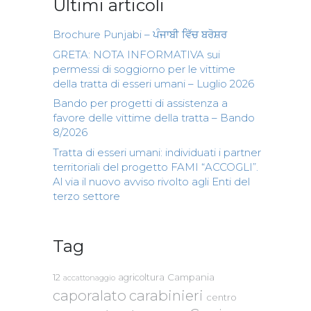
Ultimi articoli
Brochure Punjabi – ਪੰਜਾਬੀ ਵਿੱਚ ਬਰੋਸ਼ਰ
GRETA: NOTA INFORMATIVA sui
permessi di soggiorno per le vittime
della tratta di esseri umani – Luglio 2026
Bando per progetti di assistenza a
favore delle vittime della tratta – Bando
8/2026
Tratta di esseri umani: individuati i partner
territoriali del progetto FAMI “ACCOGLI”.
Al via il nuovo avviso rivolto agli Enti del
terzo settore
Tag
Campania
12
agricoltura
accattonaggio
caporalato
carabinieri
centro