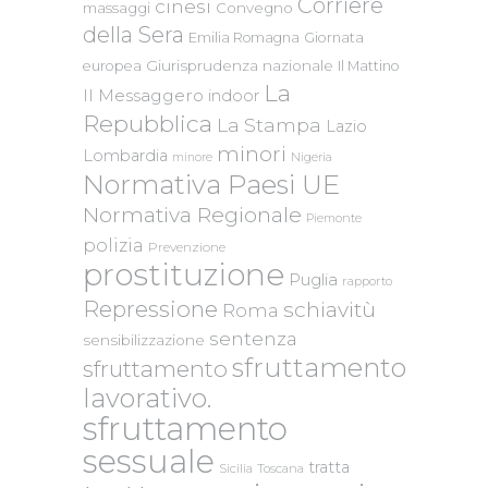
Corriere
cinesi
massaggi
Convegno
della Sera
Emilia Romagna
Giornata
Giurisprudenza nazionale
europea
Il Mattino
La
Il Messaggero
indoor
Repubblica
La Stampa
Lazio
minori
Lombardia
Nigeria
minore
Normativa Paesi UE
Normativa Regionale
Piemonte
polizia
Prevenzione
prostituzione
Puglia
rapporto
Repressione
schiavitù
Roma
sentenza
sensibilizzazione
sfruttamento
sfruttamento
lavorativo.
sfruttamento
sessuale
tratta
Sicilia
Toscana