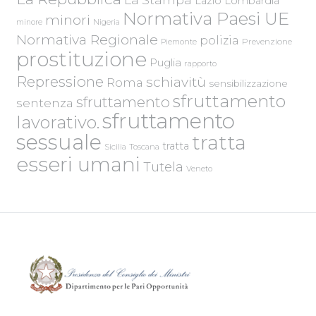
Lazio
Lombardia
Normativa Paesi UE
minori
Nigeria
minore
Normativa Regionale
polizia
Piemonte
Prevenzione
prostituzione
Puglia
rapporto
Repressione
schiavitù
Roma
sensibilizzazione
sfruttamento
sfruttamento
sentenza
sfruttamento
lavorativo.
sessuale
tratta
tratta
Sicilia
Toscana
esseri umani
Tutela
Veneto