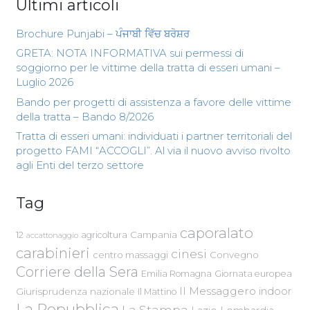
Ultimi articoli
Brochure Punjabi – ਪੰਜਾਬੀ ਵਿੱਚ ਬਰੋਸ਼ਰ
GRETA: NOTA INFORMATIVA sui permessi di
soggiorno per le vittime della tratta di esseri umani –
Luglio 2026
Bando per progetti di assistenza a favore delle vittime
della tratta – Bando 8/2026
Tratta di esseri umani: individuati i partner territoriali del
progetto FAMI “ACCOGLI”. Al via il nuovo avviso rivolto
agli Enti del terzo settore
Tag
caporalato
Campania
12
agricoltura
accattonaggio
carabinieri
cinesi
centro massaggi
Convegno
Corriere della Sera
Emilia Romagna
Giornata europea
Il Messaggero
indoor
Giurisprudenza nazionale
Il Mattino
La Repubblica
La Stampa