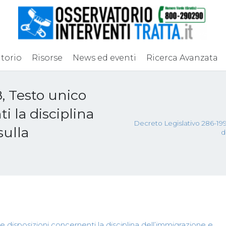
torio
Risorse
News ed eventi
Ricerca Avanzata
, Testo unico
i la disciplina
Decreto Legislativo 286-1998
sulla
d
 disposizioni concernenti la disciplina dell’immigrazione e