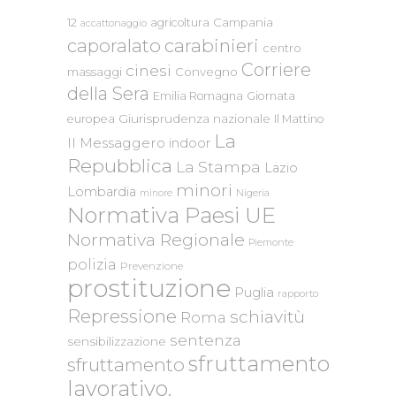
Campania
12
agricoltura
accattonaggio
caporalato
carabinieri
centro
Corriere
cinesi
massaggi
Convegno
della Sera
Emilia Romagna
Giornata
Giurisprudenza nazionale
europea
Il Mattino
La
Il Messaggero
indoor
Repubblica
La Stampa
Lazio
minori
Lombardia
Nigeria
minore
Normativa Paesi UE
Normativa Regionale
Piemonte
polizia
Prevenzione
prostituzione
Puglia
rapporto
Repressione
schiavitù
Roma
sentenza
sensibilizzazione
sfruttamento
sfruttamento
lavorativo.