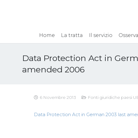
Home
La tratta
Il servizio
Osserva
Data Protection Act in Germ
amended 2006
6 Novembre 2013
Fonti giuridiche paesi U
Data Protection Act in German 2003 last am