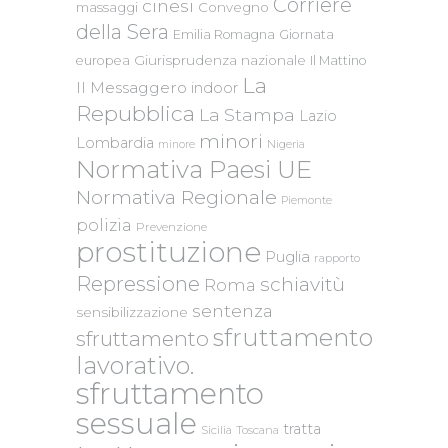
Corriere
cinesi
massaggi
Convegno
della Sera
Emilia Romagna
Giornata
Giurisprudenza nazionale
europea
Il Mattino
La
Il Messaggero
indoor
Repubblica
La Stampa
Lazio
minori
Lombardia
Nigeria
minore
Normativa Paesi UE
Normativa Regionale
Piemonte
polizia
Prevenzione
prostituzione
Puglia
rapporto
Repressione
schiavitù
Roma
sentenza
sensibilizzazione
sfruttamento
sfruttamento
lavorativo.
sfruttamento
sessuale
tratta
Sicilia
Toscana