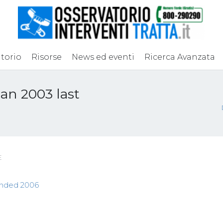
torio
Risorse
News ed eventi
Ricerca Avanzata
an 2003 last
E
ended 2006