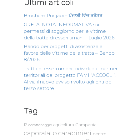
Ultimi articoli
Brochure Punjabi – ਪੰਜਾਬੀ ਵਿੱਚ ਬਰੋਸ਼ਰ
GRETA: NOTA INFORMATIVA sui
permessi di soggiorno per le vittime
della tratta di esseri umani – Luglio 2026
Bando per progetti di assistenza a
favore delle vittime della tratta – Bando
8/2026
Tratta di esseri umani: individuati i partner
territoriali del progetto FAMI “ACCOGLI”.
Al via il nuovo avviso rivolto agli Enti del
terzo settore
Tag
Campania
12
agricoltura
accattonaggio
caporalato
carabinieri
centro