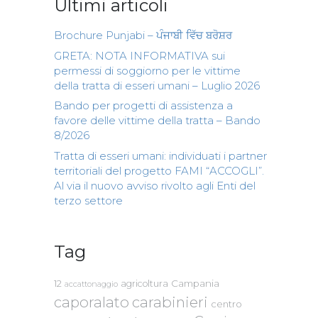
Ultimi articoli
Brochure Punjabi – ਪੰਜਾਬੀ ਵਿੱਚ ਬਰੋਸ਼ਰ
GRETA: NOTA INFORMATIVA sui
permessi di soggiorno per le vittime
della tratta di esseri umani – Luglio 2026
Bando per progetti di assistenza a
favore delle vittime della tratta – Bando
8/2026
Tratta di esseri umani: individuati i partner
territoriali del progetto FAMI “ACCOGLI”.
Al via il nuovo avviso rivolto agli Enti del
terzo settore
Tag
Campania
12
agricoltura
accattonaggio
caporalato
carabinieri
centro