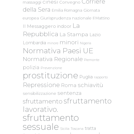
Corriere
cinesi
massaggi
Convegno
della Sera
Emilia Romagna
Giornata
Giurisprudenza nazionale
europea
Il Mattino
La
Il Messaggero
indoor
Repubblica
La Stampa
Lazio
minori
Lombardia
Nigeria
minore
Normativa Paesi UE
Normativa Regionale
Piemonte
polizia
Prevenzione
prostituzione
Puglia
rapporto
Repressione
schiavitù
Roma
sentenza
sensibilizzazione
sfruttamento
sfruttamento
lavorativo.
sfruttamento
sessuale
tratta
Sicilia
Toscana