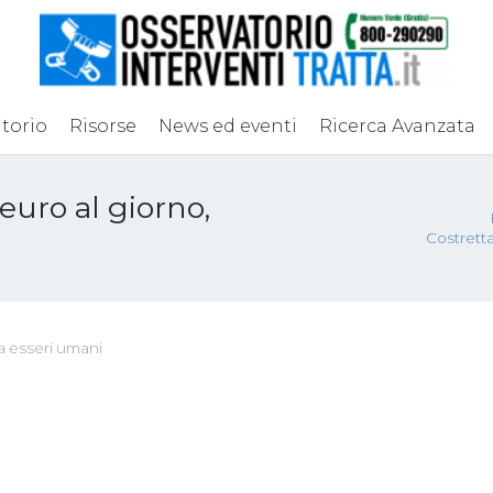
torio
Risorse
News ed eventi
Ricerca Avanzata
 euro al giorno,
Costretta 
ta esseri umani