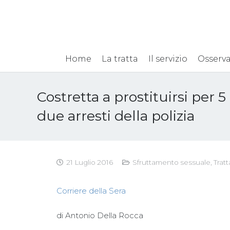
Home
La tratta
Il servizio
Osserva
Costretta a prostituirsi per 5
due arresti della polizia
21 Luglio 2016
Sfruttamento sessuale
,
Trat
Corriere della Sera
di Antonio Della Rocca